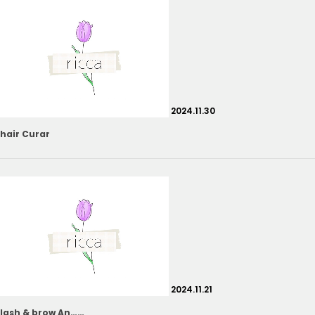
2024.11.30
hair Curar
2024.11.21
lash & brow An……